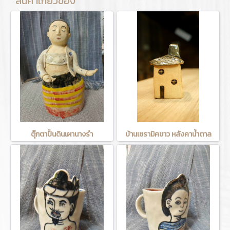
สินค้าเกี่ยวข้อง
ตุ๊กตาปั้นดินเผานางรำ
บ้านเซรามิคขาว หลังคาน้ำตาล