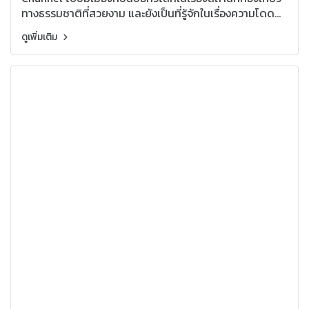
ทางธรรมชาติที่สวยงาม และยังเป็นที่รู้จักในเรื่องความโดด
เด่นของศิลปะ วัฒนธรรม และการออกแบบที่ผสมผสานความ
ดูเพิ่มเติม
สวยงามในแบบลานนาทางเหนือ กับดีไซน์ร่วมสมัย
(Contemporary Design) ได้อย่างลงตัว