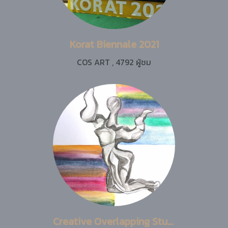
Korat Biennale 2021
COS ART
,
4792 ผู้ชม
Creative Overlapping Studio | A R T