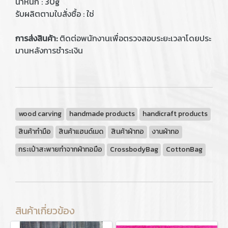
น้ำหนัก : 30g
รับผลิตตามใบสั่งซื้อ : ใช่
การส่งสินค้า:
ติดต่อพนักงานเพื่อตรวจสอบระยะเวลาโดยประ
มานหลังการชำระเงิน
wood carving
handmade products
handicraft products
สินค้าทำมือ
สินค้าแฮนด์เมด
สินค้าผ้าทอ
งานผ้าทอ
กระเป๋าสะพายทำจากผ้าทอมือ
CrossbodyBag
CottonBag
สินค้าเกี่ยวข้อง