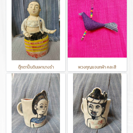
ตุ๊กตาปั้นดินเผานางรำ
พวงกุญแจนกผ้า คละสี