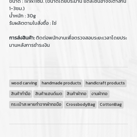
ขนาด : 1x9x11ซม. (ขนาดโดยประมาน แต่ละชิ้นอาจจะต่างกัน
1-3ซม.)
น้ำหนัก : 30g
รับผลิตตามใบสั่งซื้อ : ใช่
การส่งสินค้า:
ติดต่อพนักงานเพื่อตรวจสอบระยะเวลาโดยประ
มานหลังการชำระเงิน
wood carving
handmade products
handicraft products
สินค้าทำมือ
สินค้าแฮนด์เมด
สินค้าผ้าทอ
งานผ้าทอ
กระเป๋าสะพายทำจากผ้าทอมือ
CrossbodyBag
CottonBag