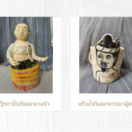
ตุ๊กตาปั้นดินเผานางรำ
แก้วน้ำดินเผาชาวเขาผู้