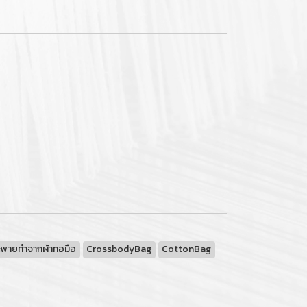
ะพายทำจากผ้าทอมือ
CrossbodyBag
CottonBag