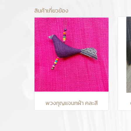
สินค้าเกี่ยวข้อง
พวงกุญแจนกผ้า คละสี