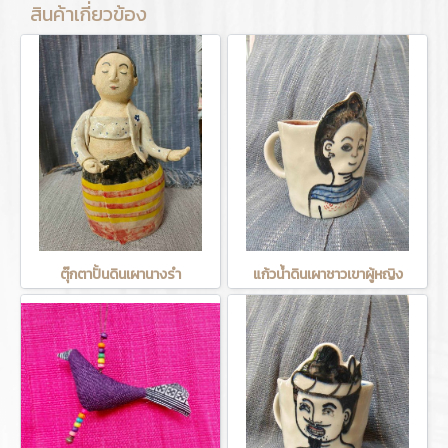
สินค้าเกี่ยวข้อง
ตุ๊กตาปั้นดินเผานางรำ
แก้วน้ำดินเผาชาวเขาผู้หญิง