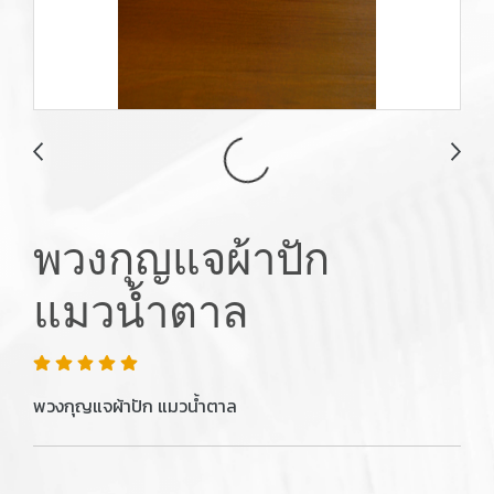
พวงกุญแจผ้าปัก
แมวน้ำตาล
พวงกุญแจผ้าปัก แมวน้ำตาล