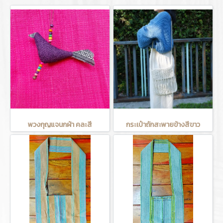
พวงกุญแจนกผ้า คละสี
กระเป๋าถักสะพายข้างสีขาว