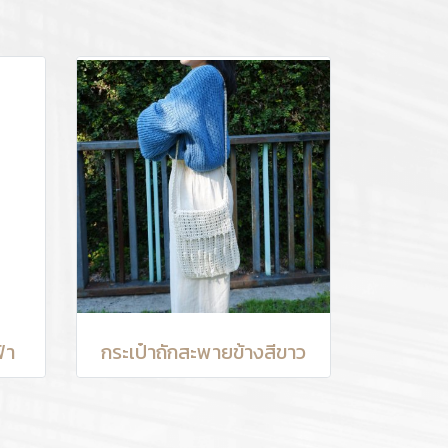
้า
กระเป๋าถักสะพายข้างสีขาว