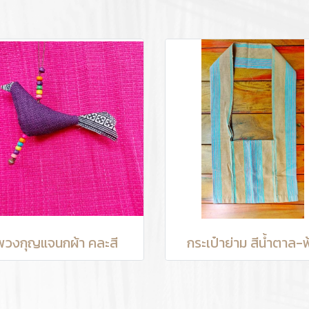
พวงกุญแจนกผ้า คละสี
กระเป๋าย่าม สีน้ำตาล-ฟ