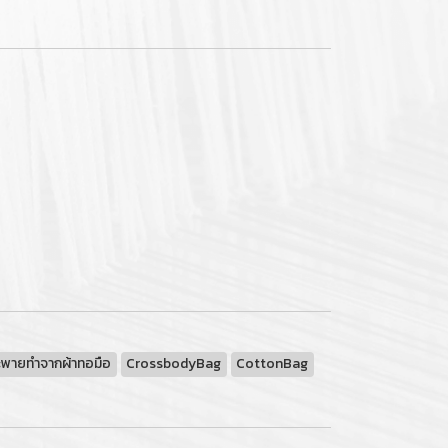
ะพายทำจากผ้าทอมือ
CrossbodyBag
CottonBag