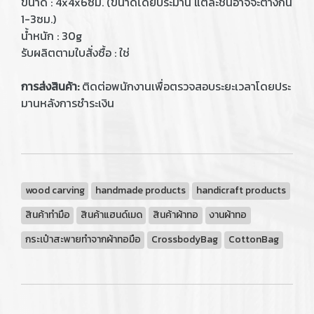
ขนาด : 4x4x6ซม. (ขนาดโดยประมาน แต่ละชิ้นอาจจะต่างกัน
1-3ซม.)
น้ำหนัก : 30g
รับผลิตตามใบสั่งซื้อ : ใช่
การส่งสินค้า:
ติดต่อพนักงานเพื่อตรวจสอบระยะเวลาโดยประ
มานหลังการชำระเงิน
wood carving
handmade products
handicraft products
สินค้าทำมือ
สินค้าแฮนด์เมด
สินค้าผ้าทอ
งานผ้าทอ
กระเป๋าสะพายทำจากผ้าทอมือ
CrossbodyBag
CottonBag