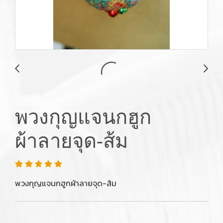
พวงกุญแจนกฮูก
ผ้าลายจุด-ส้ม
พวงกุญแจนกฮูกผ้าลายจุด-ส้ม