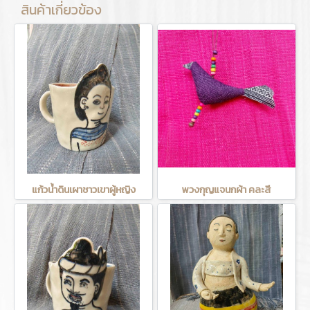
สินค้าเกี่ยวข้อง
แก้วน้ำดินเผาชาวเขาผู้หญิง
พวงกุญแจนกผ้า คละสี