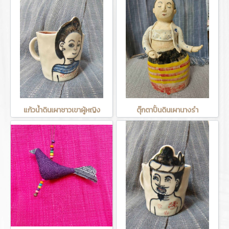
แก้วน้ำดินเผาชาวเขาผู้หญิง
ตุ๊กตาปั้นดินเผานางรำ