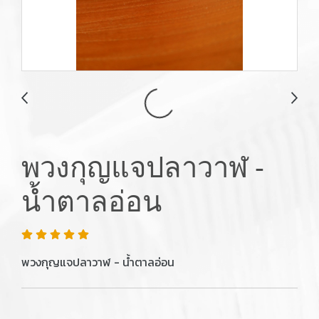
พวงกุญแจปลาวาฬ -
น้ำตาลอ่อน
พวงกุญแจปลาวาฬ - น้ำตาลอ่อน