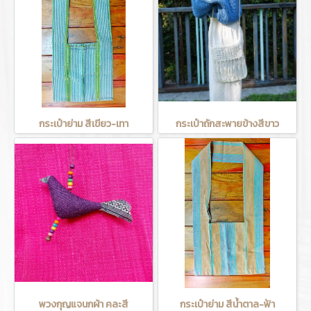
กระเป๋าย่าม สีเขียว-เทา
กระเป๋าถักสะพายข้างสีขาว
พวงกุญแจนกผ้า คละสี
กระเป๋าย่าม สีน้ำตาล-ฟ้า