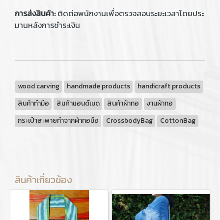
การส่งสินค้า:
ติดต่อพนักงานเพื่อตรวจสอบระยะเวลาโดยประ
มานหลังการชำระเงิน
wood carving
handmade products
handicraft products
สินค้าทำมือ
สินค้าแฮนด์เมด
สินค้าผ้าทอ
งานผ้าทอ
กระเป๋าสะพายทำจากผ้าทอมือ
CrossbodyBag
CottonBag
สินค้าเกี่ยวข้อง