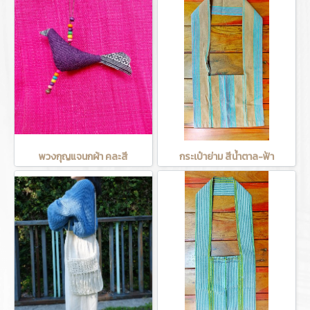
พวงกุญแจนกผ้า คละสี
กระเป๋าย่าม สีน้ำตาล-ฟ้า