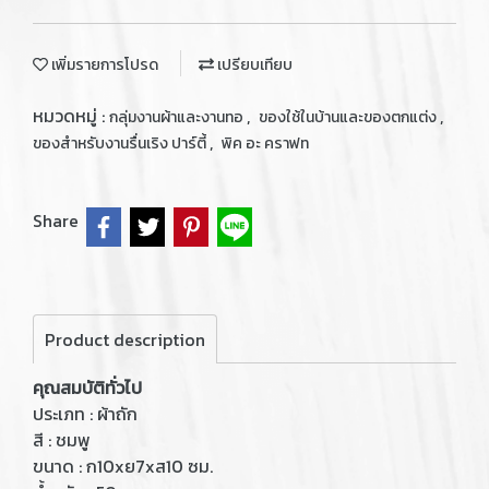
เพิ่มรายการโปรด
เปรียบเทียบ
หมวดหมู่ :
,
,
กลุ่มงานผ้าและงานทอ
ของใช้ในบ้านและของตกแต่ง
,
ของสำหรับงานรื่นเริง ปาร์ตี้
พิค อะ คราฟท
Share
Product description
คุณสมบัติทั่วไป
ประเภท : ผ้าถัก
สี : ชมพู
ขนาด : ก10xย7xส10 ซม.