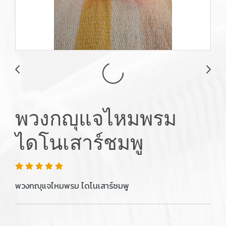
พวงกญุแจไหมพรม
ไดโนเสาร์ชมพู
พวงกญุแจไหมพรม ไดโนเสาร์ชมพู