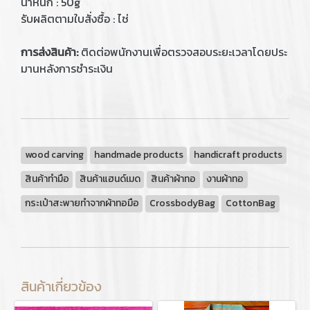
น้ำหนัก : 50g
รับผลิตตามใบสั่งซื้อ : ไช่
การส่งสินค้า:
ติดต่อพนักงานเพื่อตรวจสอบระยะเวลาโดยประ
มานหลังการชำระเงิน
wood carving
handmade products
handicraft products
สินค้าทำมือ
สินค้าแฮนด์เมด
สินค้าผ้าทอ
งานผ้าทอ
กระเป๋าสะพายทำจากผ้าทอมือ
CrossbodyBag
CottonBag
สินค้าเกี่ยวข้อง