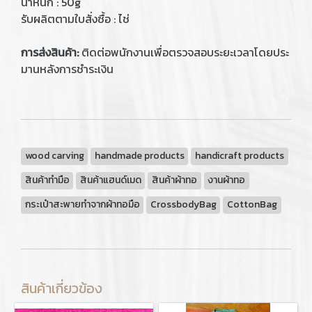
น้ำหนัก : 50g
รับผลิตตามใบสั่งซื้อ : ไช่
การส่งสินค้า:
ติดต่อพนักงานเพื่อตรวจสอบระยะเวลาโดยประ
มานหลังการชำระเงิน
wood carving
handmade products
handicraft products
สินค้าทำมือ
สินค้าแฮนด์เมด
สินค้าผ้าทอ
งานผ้าทอ
กระเป๋าสะพายทำจากผ้าทอมือ
CrossbodyBag
CottonBag
สินค้าเกี่ยวข้อง