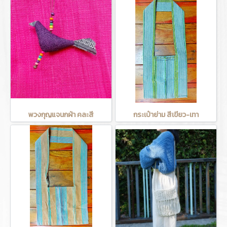
พวงกุญแจนกผ้า คละสี
กระเป๋าย่าม สีเขียว-เทา