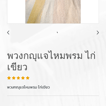
พวงกญุแจไหมพรม ไก่
เขียว
พวงกญุแจไหมพรม ไก่เขียว