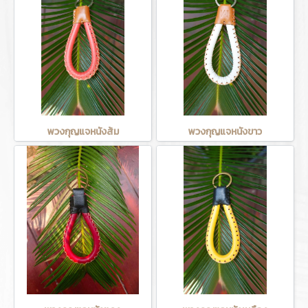
พวงกุญแจหนังส้ม
พวงกุญแจหนังขาว