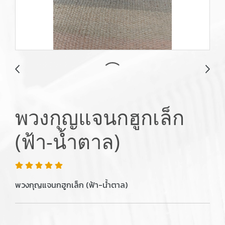
พวงกุญแจนกฮูกเล็ก
(ฟ้า-น้ำตาล)
พวงกุญแจนกฮูกเล็ก (ฟ้า-น้ำตาล)