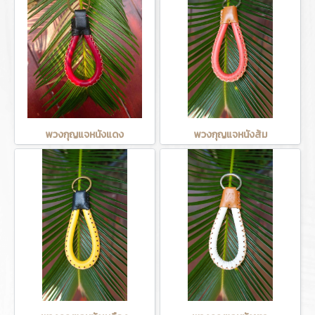
พวงกุญแจหนังแดง
พวงกุญแจหนังส้ม