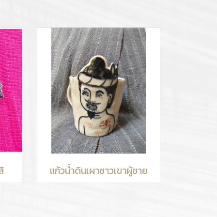
ี
แก้วน้ำดินเผาชาวเขาผู้ชาย