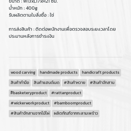
ขนาด : W13xL17xH21 ซม.
น้ำหนัก : 400g
รับผลิตตามใบสั่งซื้อ : ใช่
การส่งสินค้า : ติดต่อพนักงานเพื่อตรวจสอบระยะเวลาโดย
ประมานหลังการชำระเงิน
wood carving
handmade products
handicraft products
สินค้าทำมือ
สินค้าแฮนด์เมด
#สินค้าหวาย
#สินค้าจักสาน
#ิbasketeryproduct
#rattanproduct
#wickerworkproduct
#bamboomproduct
#สินค้าจักสานจากไม้ไผ่
ผลิตภัณฑ์จากกะลามะพร้าว