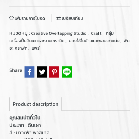
เพิ่มรายการโปรด
เปรียบเทียบ
หมวดหมู่ :
,
,
Creative Overlapping Studio
Craft
กลุ่ม
,
,
เครื่องปั้นดินเผาและงานเซรามิค
ของใช้ในบ้านและของตกแต่ง
พิค
,
อะ คราฟท
แพร่
Share
Product description
คุณสมบัติทั่วไป
ประเภท : ดินเผา
สี : ขาว/ฟ้า พาสเทล