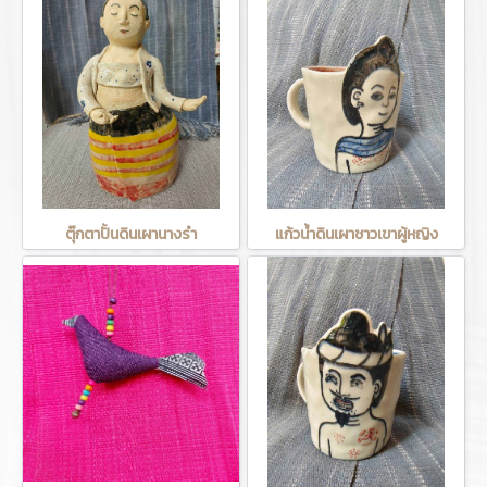
ตุ๊กตาปั้นดินเผานางรำ
แก้วน้ำดินเผาชาวเขาผู้หญิง