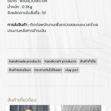
ขนาด : W10xL10xH7cm
น้ำหนัก : 0.3Kg
รับผลิตตามใบสั่งซื้อ : ใช่
การส่งสินค้า :
ติดต่อพนักงานเพื่อตรวจสอบระยะเวลาโดย
ประมานหลังการชำระเงิน
handmade products
handicraft products
สินค้าทำมือ
สินค้าแฮนด์เมด
กระถางต้นไม้ดินเผา
clay pot
สินค้าเกี่ยวข้อง