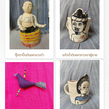
ตุ๊กตาปั้นดินเผานางรำ
แก้วน้ำดินเผาชาวเขาผู้ชาย