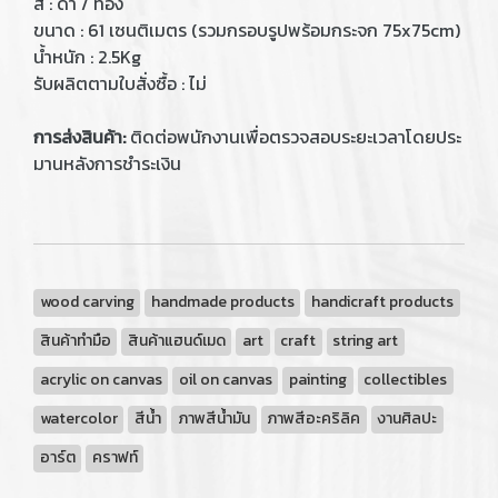
สี : ดำ / ทอง
ขนาด : 61 เซนติเมตร (รวมกรอบรูปพร้อมกระจก 75x75cm)
น้ำหนัก : 2.5Kg
รับผลิตตามใบสั่งซื้อ : ไม่
การส่งสินค้า:
ติดต่อพนักงานเพื่อตรวจสอบระยะเวลาโดยประ
มานหลังการชำระเงิน
wood carving
handmade products
handicraft products
สินค้าทำมือ
สินค้าแฮนด์เมด
art
craft
string art
acrylic on canvas
oil on canvas
painting
collectibles
watercolor
สีน้ำ
ภาพสีน้ำมัน
ภาพสีอะคริลิค
งานศิลปะ
อาร์ต
คราฟท์