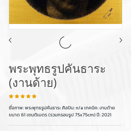
พระพุทธรูปคันธาระ
(งานด้าย)
ชื่อภาพ: พระพุทธรูปคันธาระ ศิลปิน: n/a เทคนิค: งานด้าย
ขนาด 61 เซนติเมตร (รวมกรอบรูป 75x75cm) ปี: 2021