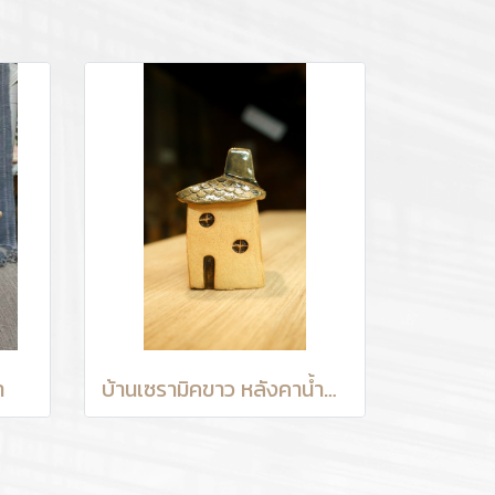
ำ
บ้านเซรามิคขาว หลังคาน้ำตาล