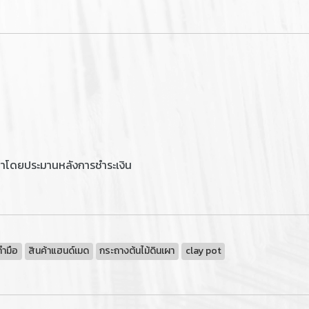
ลาโดยประมานหลังการชำระเงิน
ทำมือ
สินค้าแฮนด์เมด
กระถางต้นไม้ดินเผา
clay pot