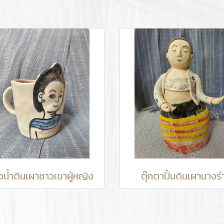
้วน้ำดินเผาชาวเขาผู้หญิง
ตุ๊กตาปั้นดินเผานางร