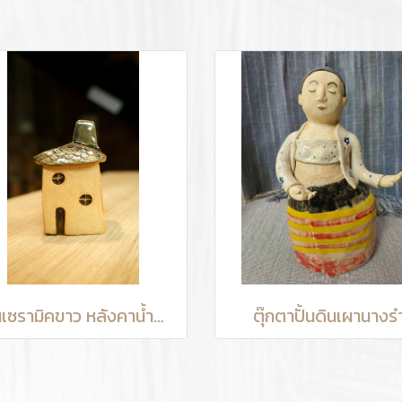
บ้านเซรามิคขาว หลังคาน้ำตาล
ตุ๊กตาปั้นดินเผานางร