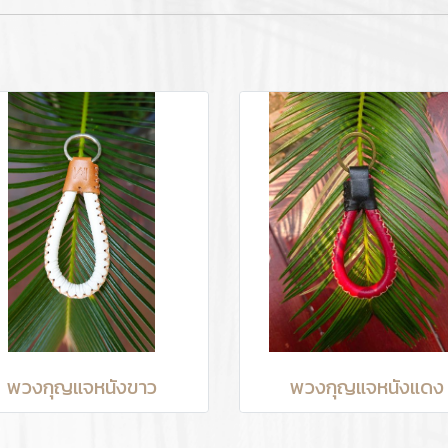
พวงกุญแจหนังขาว
พวงกุญแจหนังแดง