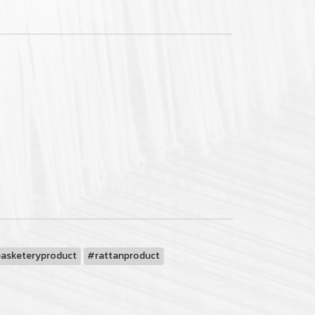
basketeryproduct
#rattanproduct