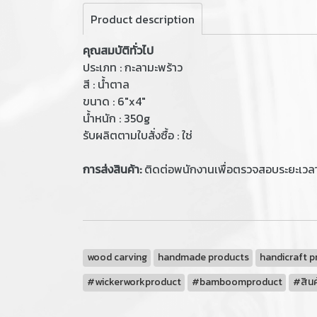
Product description
คุณสมบัติทั่วไป
ประเภท : กะลามะพร้าว
สี : น้ำตาล
ขนาด : 6"x4"
น้ำหนัก : 350g
รับผลิตตามใบสั่งซื้อ : ใช่
การส่งสินค้า:
ติดต่อพนักงานเพื่อตรวจสอบระยะเวล
wood carving
handmade products
handicraft p
#wickerworkproduct
#bamboomproduct
#สินค