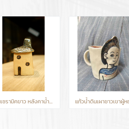
บ้านเซรามิคขาว หลังคาน้ำตาล
แก้วน้ำดินเผาชาวเขาผู้ห