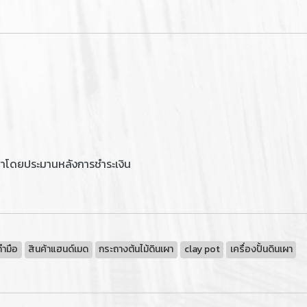
ลาโดยประมานหลังการชำระเงิน
ทำมือ
สินค้าแฮนด์เมด
กระถางต้นไม้ดินเผา
clay pot
เครื่องปั้นดินเผา