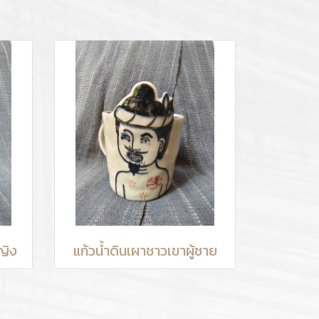
ญิง
แก้วน้ำดินเผาชาวเขาผู้ชาย