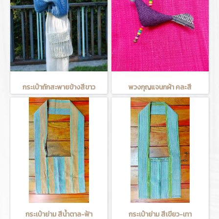
กระเป๋าถักสะพายข้างสีขาว
พวงกุญแจนกผ้า คละสี
กระเป๋าย่าม สีน้ำตาล-ฟ้า
กระเป๋าย่าม สีเขียว-เทา