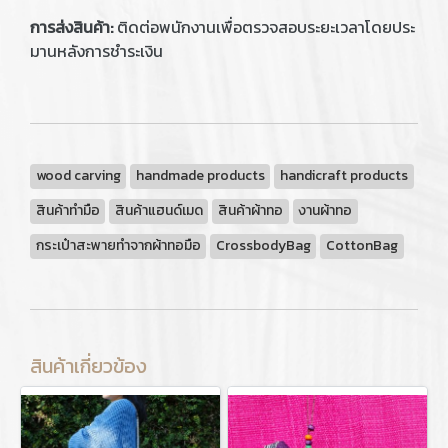
การส่งสินค้า:
ติดต่อพนักงานเพื่อตรวจสอบระยะเวลาโดยประ
มานหลังการชำระเงิน
wood carving
handmade products
handicraft products
สินค้าทำมือ
สินค้าแฮนด์เมด
สินค้าผ้าทอ
งานผ้าทอ
กระเป๋าสะพายทำจากผ้าทอมือ
CrossbodyBag
CottonBag
สินค้าเกี่ยวข้อง