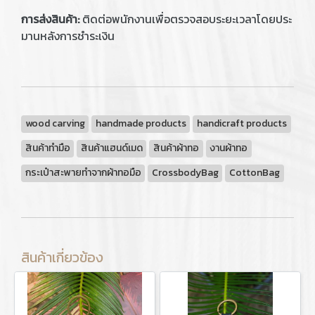
การส่งสินค้า:
ติดต่อพนักงานเพื่อตรวจสอบระยะเวลาโดยประ
มานหลังการชำระเงิน
wood carving
handmade products
handicraft products
สินค้าทำมือ
สินค้าแฮนด์เมด
สินค้าผ้าทอ
งานผ้าทอ
กระเป๋าสะพายทำจากผ้าทอมือ
CrossbodyBag
CottonBag
สินค้าเกี่ยวข้อง