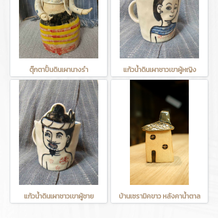
ตุ๊กตาปั้นดินเผานางรำ
แก้วน้ำดินเผาชาวเขาผู้หญิง
แก้วน้ำดินเผาชาวเขาผู้ชาย
บ้านเซรามิคขาว หลังคาน้ำตาล