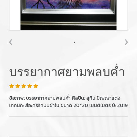
บรรยากาศยามพลบค่ำ
ชื่อภาพ: บรรยากาศยามพลบค่ำ ศิลปิน: สุทิน ปัญญาแดง
เทคนิค: สีอะคริริคบนผ้าใบ ขนาด 20*20 เซนติเมตร ปี: 2019