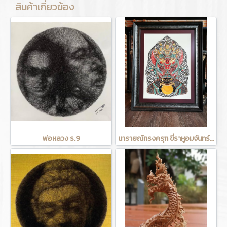
สินค้าเกี่ยวข้อง
พ่อหลวง ร.9
นารายณ์ทรงครุฑ ขี่ราหูอมจันทร์ (งานแกะหนังวัว)