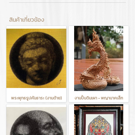
สินค้าเกี่ยวข้อง
พระพุทธรูปคันธาระ (งานด้าย)
งานปั้นดินเผา - พญานาคเล็ก