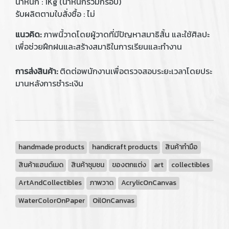
น้ำหนัก : 1Kg (น้ำหนักรวมกรอบ)
รับผลิตตามใบสั่งซื้อ : ไม่
แนวคิด:
ภาพนี้วาดโดยผู้วาดที่มีปัญหาสมาธิสั้น และใช้ศิลปะ
เพื่อช่วยฝึกฝนและสร้างสมาธิในการเรียนและทำงาน
การส่งสินค้า:
ติดต่อพนักงานเพื่อตรวจสอบระยะเวลาโดยประ
มานหลังการชำระเงิน
handmade products
handicraft products
สินค้าทำมือ
สินค้าแฮนด์เมด
สินค้าชุมชน
ของตกแต่ง
art
collectibles
ArtAndCollectibles
ภาพวาด
AcrylicOnCanvas
WaterColorOnPaper
OilOnCanvas