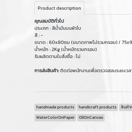
Product description
คุณสมบัติทั่วไป
ประเภท : สีน้ำมันบนผ้าใบ
สี : -
ขนาด : 60x80ซม (ขนาดภาพไม่รวมกรอบ) / 75x
น้ำหนัก : 2Kg (น้ำหนักรวมกรอบ)
รับผลิตตามใบสั่งซื้อ : ไม่
การส่งสินค้า:
ติดต่อพนักงานเพื่อตรวจสอบระยะเวล
handmade products
handicraft products
สินค้า
WaterColorOnPaper
OilOnCanvas