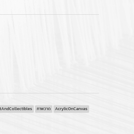
tAndCollectibles
ภาพวาด
AcrylicOnCanvas