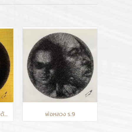
พระพุทธรูปคันธาระ (งานด้าย)
พ่อหลวง ร.9