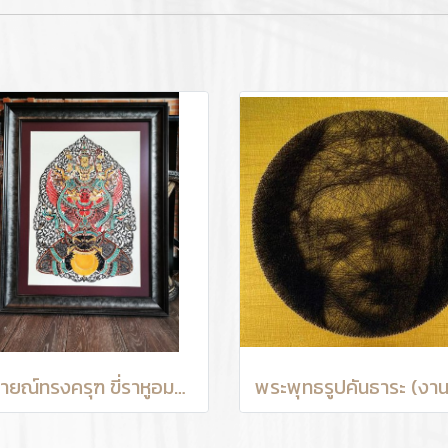
นารายณ์ทรงครุฑ ขี่ราหูอมจันทร์ (งานแกะหนังวัว)