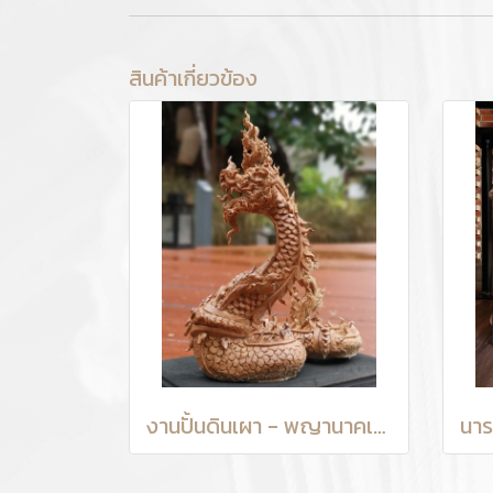
สินค้าเกี่ยวข้อง
งานปั้นดินเผา - พญานาคเล็ก