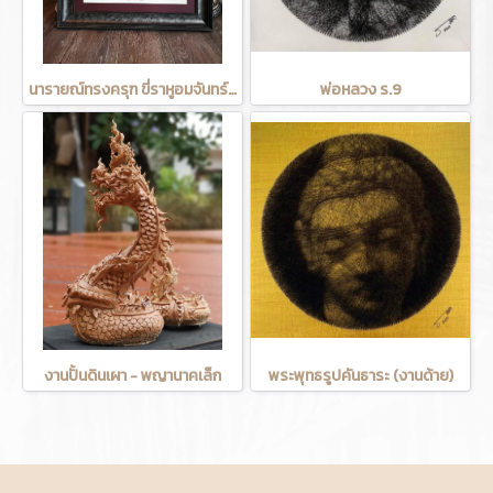
นารายณ์ทรงครุฑ ขี่ราหูอมจันทร์ (งานแกะหนังวัว)
พ่อหลวง ร.9
งานปั้นดินเผา - พญานาคเล็ก
พระพุทธรูปคันธาระ (งานด้าย)