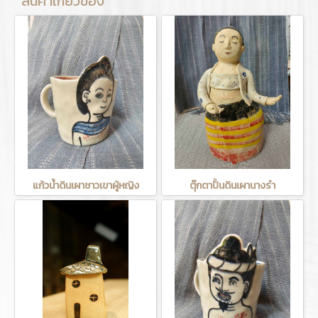
สินค้าเกี่ยวข้อง
แก้วน้ำดินเผาชาวเขาผู้หญิง
ตุ๊กตาปั้นดินเผานางรำ