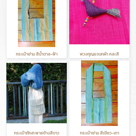
กระเป๋าย่าม สีน้ำตาล-ฟ้า
พวงกุญแจนกผ้า คละสี
กระเป๋าถักสะพายข้างสีขาว
กระเป๋าย่าม สีเขียว-เทา