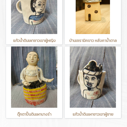
แก้วน้ำดินเผาชาวเขาผู้หญิง
บ้านเซรามิคขาว หลังคาน้ำตาล
ตุ๊กตาปั้นดินเผานางรำ
แก้วน้ำดินเผาชาวเขาผู้ชาย