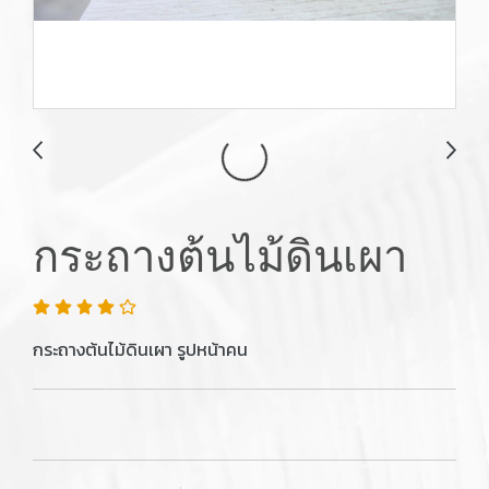
กระถางต้นไม้ดินเผา
กระถางต้นไม้ดินเผา รูปหน้าคน