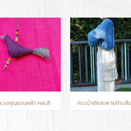
พวงกุญแจนกผ้า คละสี
กระเป๋าถักสะพายข้างสี