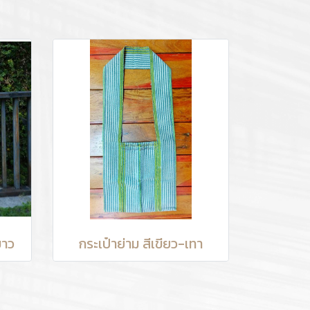
ขาว
กระเป๋าย่าม สีเขียว-เทา