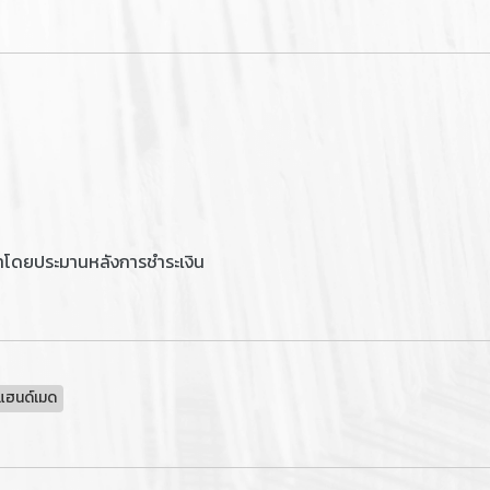
าโดยประมานหลังการชำระเงิน
าแฮนด์เมด