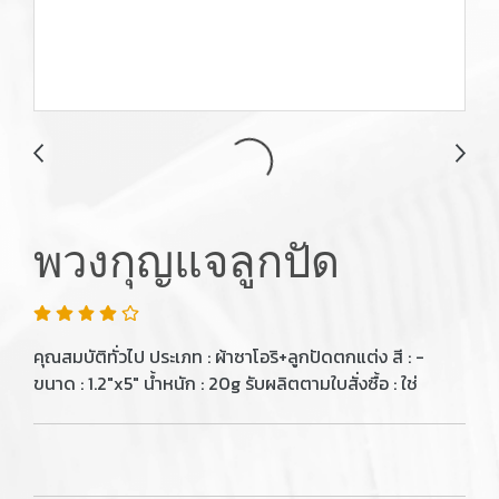
พวงกุญแจลูกปัด
คุณสมบัติทั่วไป ประเภท : ผ้าซาโอริ+ลูกปัดตกแต่ง สี : -
ขนาด : 1.2"x5" น้ำหนัก : 20g รับผลิตตามใบสั่งซื้อ : ใช่