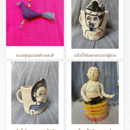
พวงกุญแจนกผ้า คละสี
แก้วน้ำดินเผาชาวเขาผู้ชาย