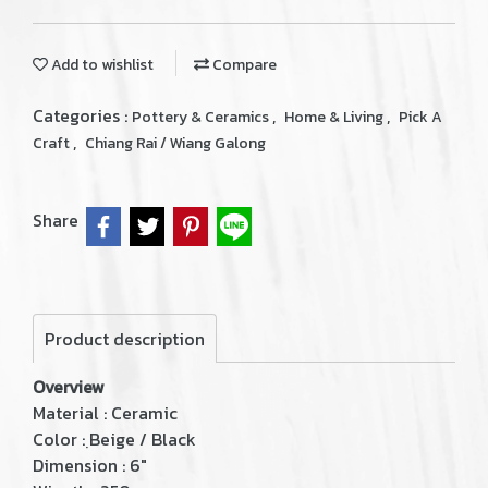
Add to wishlist
Compare
Categories :
,
,
Pottery & Ceramics
Home & Living
Pick A
,
Craft
Chiang Rai / Wiang Galong
Share
Product description
Overview
Material : Ceramic
Color : ฺBeige / Black
Dimension : 6"