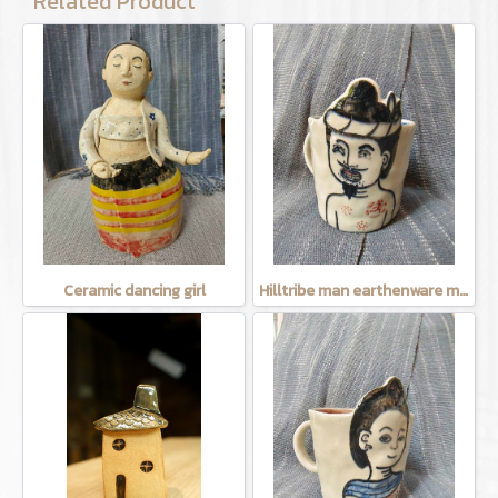
Related Product
Ceramic dancing girl
Hilltribe man earthenware mug