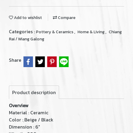
Add to wishlist
Compare
Categories :
,
,
Pottery & Ceramics
Home & Living
Chiang
Rai / Wiang Galong
Share
Product description
Overview
Material : Ceramic
Color : ฺBeige / Black
Dimension : 6"