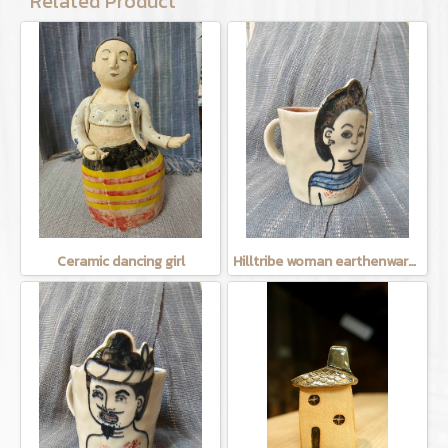
Related Product
Ceramic dancing girl
Hilltribe woman earthenware mug