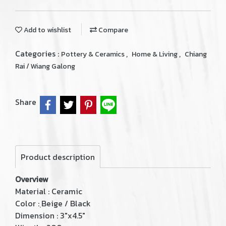
Add to wishlist
Compare
Categories :
,
,
Pottery & Ceramics
Home & Living
Chiang
Rai / Wiang Galong
Share
Product description
Overview
Material : Ceramic
Color : ฺBeige / Black
Dimension : 3"x4.5"