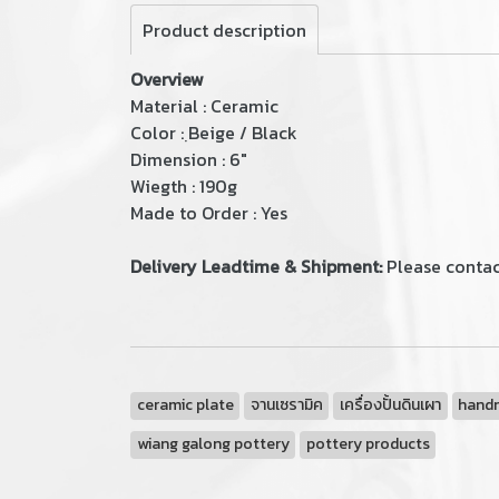
Product description
Overview
Material : Ceramic
Color : ฺBeige / Black
Dimension : 6"
Wiegth : 190g
Made to Order : Yes
Delivery Leadtime & Shipment:
Please contact
ceramic plate
จานเซรามิค
เครื่องปั้นดินเผา
hand
wiang galong pottery
pottery products