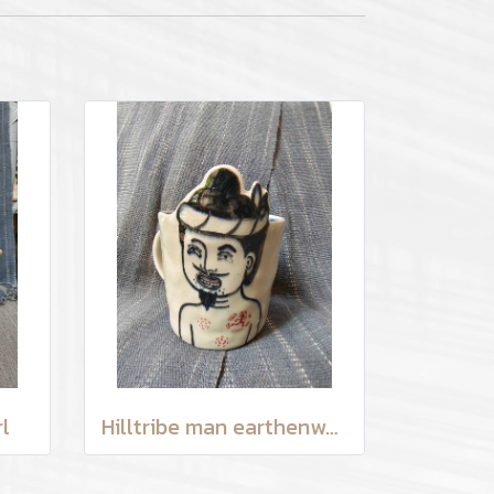
l
Hilltribe man earthenware mug