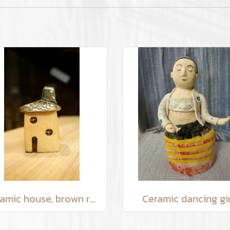
Ceramic house, brown roof
Ceramic dancing gir